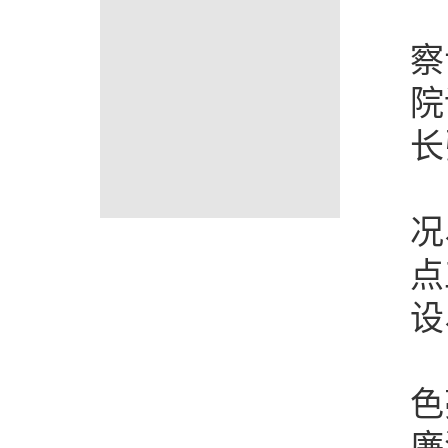
察
院
长
况
点
设
色
廉