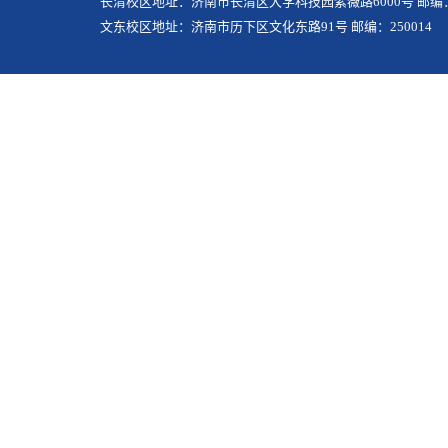
长清校区地址：济南市长清区大学科技园紫薇路6000号 邮编：2
文东校区地址：济南市历下区文化东路91号 邮编：250014