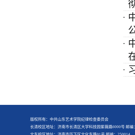
版权所有：中共山东艺术学院纪律检查委员会
长清校区地址：济南市长清区大学科技园紫薇路6000号 邮编：2
文东校区地址：济南市历下区文化东路91号 邮编：250014